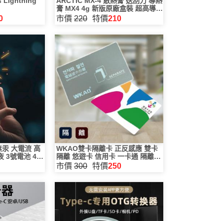
 Lightning
ARCTIC MX-4 散熱膏 送刮刀 導熱
膏 MX4 4g 新版原廠盒裝 超高導熱
係數
0
市價
220
特價
210
汞 大電流 高
WKAO雙卡隔離卡 正反感應 雙卡
 3號電池 4號
隔離 悠遊卡 信用卡 一卡通 隔離卡
器
感應卡片不再受阻 隔離器
市價
300
特價
250