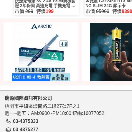
快速充電頭 5V 2.4A BSMI商檢認
🔥微星 GeForce RTX 40
證 2年保固 高速充電 手機充電 蘋
NG SLIM 24G 顯示卡
果充電 充電器 手機平板
市價
299
特價
199
市價
95900
特價
839
慶源國際資訊有限公司
桃園市平鎮區環南路二段27號7F之1
週一~週五：AM:0900~PM18:00 統編:16077052
03-4375333
03-4375277