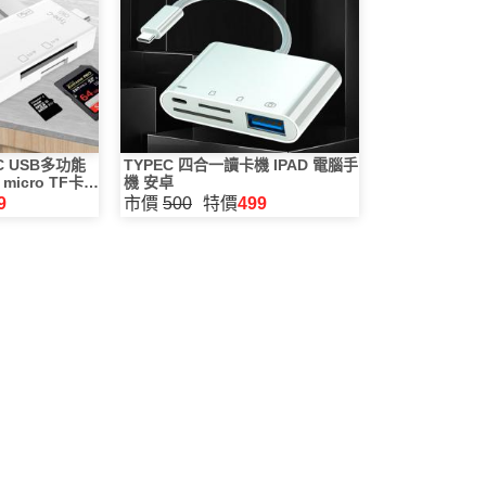
 USB多功能
TYPEC 四合一讀卡機 IPAD 電腦手
micro TF卡 S
機 安卓
接器
9
市價
500
特價
499