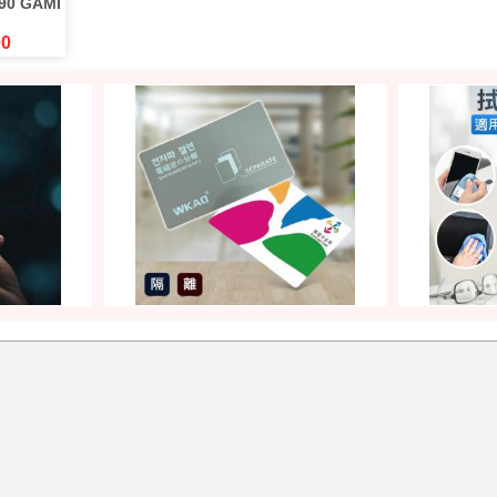
90 GAMI
00