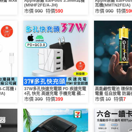
導熱膏 MX6
Apple原廠 EarPods 3.5mm耳機
Apple原廠 EarPods
(MNHF2FE/A-JH)
耳機(MMTN2FE/A)
市價
990
特價
590
市價
990
特價
59
B-C耳機 i
37W多孔快速充電頭 PD 疾速充電
高能鹼性電池 環保無
/A)
4孔 快充 高速充電 手機充電 蘋果
電量 低自放電 防漏夜
充電
電池 電動玩具 遙控
市價
399
特價
399
市價
10
特價
7