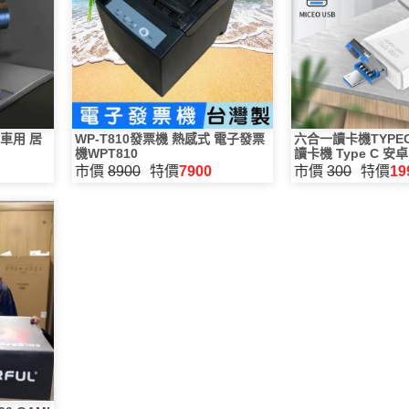
車用 居
WP-T810發票機 熱感式 電子發票
六合一讀卡機TYPEC
機WPT810
讀卡機 Type C 安卓 
D卡 支援 OTG 轉
市價
8900
特價
7900
市價
300
特價
19