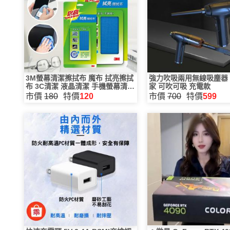
3M螢幕清潔擦拭布 魔布 拭亮擦拭
強力吹吸兩用無線吸塵器 
布 3C清潔 液晶清潔 手機螢幕清潔
家 可吹可吸 充電款
3C產品專用 大小可選
市價
180
特價
120
市價
700
特價
599