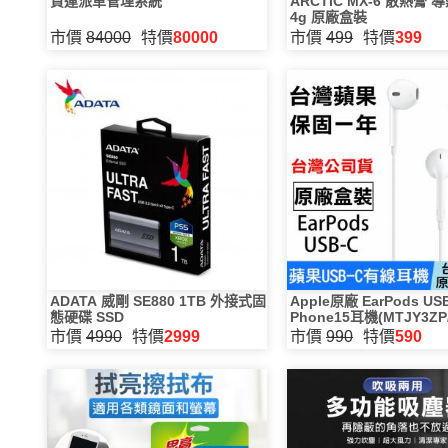
貨運派車管理系統
ARCTIC MX-6 散熱膏 
4g 原廠盒裝
市價
84000
特價
80000
市價
499
特價
399
ADATA 威剛 SE880 1TB 外接式固
Apple原廠 EarPods US
態硬碟 SSD
Phone15耳機(MTJY3ZP
市價
4990
特價
2999
市價
990
特價
590