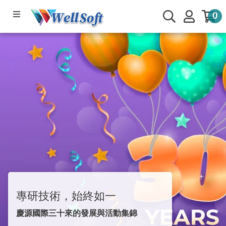
0
產品系列
軟體下載
公司簡介
線上管理系統
服務與支援
🌟部落專欄
會員與客戶專區
專研技術，始終如一
慶源國際三十來的發展與活動集錦