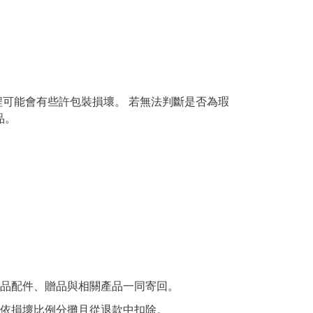
程可能會有些許包裝損壞。 若無法判斷是否為瑕
品。
產品配件、贈品與相關產品一同寄回。
將依損壞比例分攤且從退款中扣除。