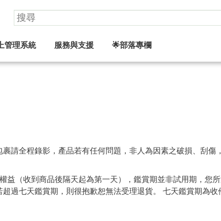
上管理系統
服務與支援
🌟部落專欄
裹請全程錄影，產品若有任何問題，非人為因素之破損、刮傷，
之權益（收到商品後隔天起為第一天），鑑賞期並非試用期，您
超過七天鑑賞期，則很抱歉恕無法受理退貨。 七天鑑賞期為收件