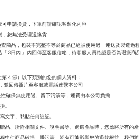
瑕疵可申請換貨，下單前請確認客製化內容
狀態，恕無法受理退換貨
隊檢查商品，包裝不完整不等於商品已經被使用過，運送及製造過
『 3日內 』內回傳至客服信箱，待客服人員確認是否為瑕疵商
第 4 節）以下類別的您的個人資料：
知，並回傳照片至客服或電話連繫本公司
整性確保無使用過、留下污漬等，運費由本公司負擔
毀損。
塗寫文字、黏貼任何註記。
、贈品、所附相關文件、說明書等。退還產品時，您應將所有的
過程中使商品破損、髒污等，皆有可能影響您的退款權益，我們