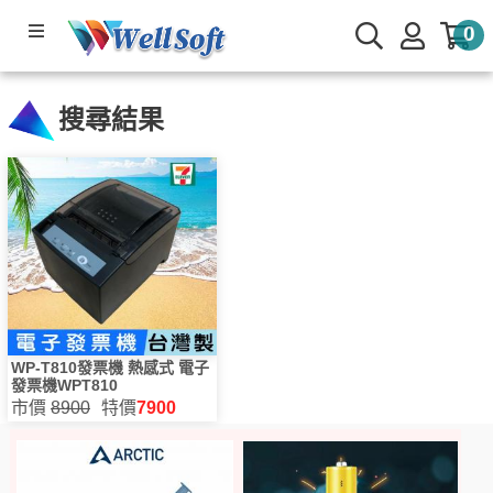
0
產品系列
搜尋結果
軟體下載
公司簡介
線上管理系統
服務與支援
🌟部落專欄
WP-T810發票機 熱感式 電子
發票機WPT810
市價
8900
特價
7900
會員與客戶專區