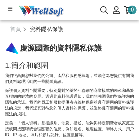
0
產品系列
首頁
資料隱私保護
軟體下載
慶源國際的資料隱私保護
公司簡介
1.簡介和範圍
線上管理系統
我們很高興您對我們的公司、產品和服務感興趣，並願意為您提供有關我
們資料處理活動的一些關鍵資訊。
服務與支援
保護個人資料至關重要，特別是對於基於互聯網的商業模式的未來和基於
互聯網的經濟的發展。透過此資料保護通知，我們想強調我們對保護您的
隱私的承諾。我們的員工和服務提供者有義務保密並遵守適用的資料保護
🌟部落專欄
法的規定，我們認真對待您的個人資料的保護，並嚴格遵守適用的資料保
護法的規則。
會員與客戶專區
定義：「個人資料」是指識別、涉及、描述、能夠與特定消費者或家庭直
接或間接關聯或合理關聯的信息，例如姓名、地理位置、聯絡方式、用戶
ID、IP 地址、照片和影片記錄、位置數據等。