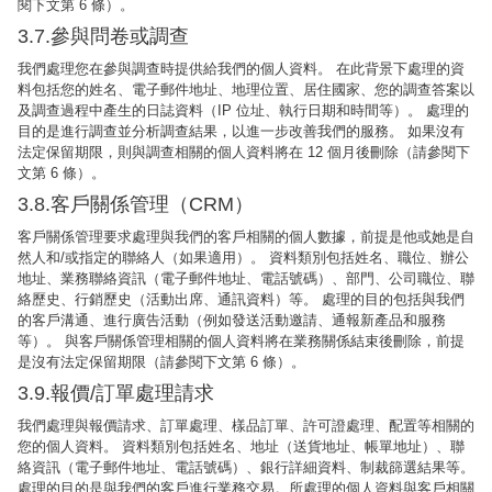
閱下文第 6 條）。
3.7.參與問卷或調查
我們處理您在參與調查時提供給我們的個人資料。 在此背景下處理的資
料包括您的姓名、電子郵件地址、地理位置、居住國家、您的調查答案以
及調查過程中產生的日誌資料（IP 位址、執行日期和時間等）。 處理的
目的是進行調查並分析調查結果，以進一步改善我們的服務。 如果沒有
法定保留期限，則與調查相關的個人資料將在 12 個月後刪除（請參閱下
文第 6 條）。
3.8.客戶關係管理（CRM）
客戶關係管理要求處理與我們的客戶相關的個人數據，前提是他或她是自
然人和/或指定的聯絡人（如果適用）。 資料類別包括姓名、職位、辦公
地址、業務聯絡資訊（電子郵件地址、電話號碼）、部門、公司職位、聯
絡歷史、行銷歷史（活動出席、通訊資料）等。 處理的目的包括與我們
的客戶溝通、進行廣告活動（例如發送活動邀請、通報新產品和服務
等）。 與客戶關係管理相關的個人資料將在業務關係結束後刪除，前提
是沒有法定保留期限（請參閱下文第 6 條）。
3.9.報價/訂單處理請求
我們處理與報價請求、訂單處理、樣品訂單、許可證處理、配置等相關的
您的個人資料。 資料類別包括姓名、地址（送貨地址、帳單地址）、聯
絡資訊（電子郵件地址、電話號碼）、銀行詳細資料、制裁篩選結果等。
處理的目的是與我們的客戶進行業務交易。所處理的個人資料與客戶相關