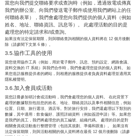
當您向我們提交聯絡要求或查詢時（例如，透過致電或傳真
我們的辦公室、向我們發送電子郵件或使用我們網站上的任
何聯絡表單），我們會處理您向我們提供的個人資料（例如
姓名、地址、聯絡資訊、訊息等）。 此處理活動的目的是
處理您的特定請求和/或查詢。
如果沒有法定保留期限，則與聯絡查詢相關的個人資料將在 12 個月後刪
除（請參閱下文第 6 條）。
3.5.協作工具的使用
當您使用協作工具（例如，用於電子郵件、訊息、預約設定、網路會議、
資料交換的 IT 系統）與我們合作時，我們會處理您提供的個人資料。 如
果您造訪服務提供者的網站，則相應的服務提供者負責資料處理並適用其
隱私權聲明。
3.6.加入會員或活動
當您註冊參加研討會或活動時，我們會處理您的個人資料。 在此背景下
處理的數據類別包括您的姓名、地址、聯絡資訊以及事件相關信息，例如
位置、日期、旅行選項、酒店等。對於旅行安排，我們還處理以下類別的
數據，其中適用：飲食偏好、護照詳細資料（例如簽證申請）等。如果您
是我們的員工，我們將處理您的員工編號、組織代碼。 處理的目的是對
相關會員或活動進行整體管理（包括其規劃、準備和跟進）。 如果沒有
法定保留期限，則與活動相關的個人資料將在最長 12 個月後刪除（請參