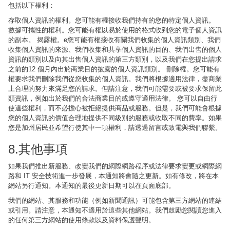
包括以下權利：
存取個人資訊的權利。您可能有權接收我們持有的您的特定個人資訊。
數據可攜性的權利。您可能有權以易於使用的格式收到您的電子個人資訊
的副本。 揭露權。e您可能有權接收有關我們收集的個人資訊類別、我們
收集個人資訊的來源、我們收集和共享個人資訊的目的、我們出售的個人
資訊的類別以及向其出售個人資訊的第三方類別，以及我們在您提出請求
之前的12 個月內出於商業目的披露的個人資訊類別。 刪除權。您可能有
權要求我們刪除我們從您收集的個人資訊。我們將根據適用法律，盡商業
上合理的努力來滿足您的請求。但請注意，我們可能需要或被要求保留此
類資訊，例如出於我們的合法商業目的或遵守適用法律。 您可以自由行
使這些權利，而不必擔心被拒絕提供商品或服務。但是，我們可能會根據
您的個人資訊的價值合理地提供不同級別的服務或收取不同的費率。如果
您是加州居民並希望行使其中一項權利，請透過留言或致電與我們聯繫。
8.其他事項
如果我們推出新服務、改變我們的網際網路程序或法律要求變更或網際網
路和 IT 安全技術進一步發展，本通知將會隨之更新。如有修改，將在本
網站另行通知。本通知的最後更新日期可以在頁面底部。
我們的網站、其服務和功能（例如新聞通訊）可能包含第三方網站的連結
或引用。請注意，本通知不適用於這些其他網站。我們鼓勵您閱讀您進入
的任何第三方網站的使用條款以及資料保護聲明。