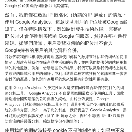
cookie。由 cookie 產生的有關使用者造訪我們網站的資訊通常會傳輸至
Google 位於美國的伺服器並由其儲存。
然而，我們僅在啟動 IP 匿名化（所謂的 IP 屏蔽）的情況下
使用 Google Analytics。這意味著用戶的IP位址被Google縮
短了。僅在特殊情況下，例如歐洲發生技術故障，完整的
IP 位址才會傳輸到美國的 Google 伺服器，然後在那裡進行
縮短。據我們所知，用戶瀏覽器傳輸的IP位址不會與
Google持有的用戶的其他資料合併。
谷歌代表我們並根據數據處理協議使用傳輸的數據來評估我們網站的使用
情況，創建有關我們在線產品中活動的報告，並向我們提供與網站使用相
關的其他服務。例如，借助這些分析結果，我們可以識別我們網站上特別
受歡迎的區域和用戶的偏好，並利用透過這種方式獲得的知識來進一步改
進我們的產品，使其對作為用戶的您來說更有針對性和更有趣。
使用 Google Analytics 的決定性原因是沒有同樣適合我們特定目的的網
路分析工具。 Google Analytics 不僅是國際間最廣泛使用的工具，因此
特別適合國際活躍的公司集團的網站。由於分佈廣泛，Google
Analytics（與其他網路分析工具不同）還具有與我們使用的其他軟體系
統的標準介面。此外，為了您的利益，我們實施了 Google Analytics，盡
可能實現資料保護友好（除了 IP 屏蔽之外，例如不處理用戶 ID 以進行
訪客流的跨裝置分析、縮短標準儲存期限等）。
使用我們的網站時接受 cookie 不是強制性的；如果您不希