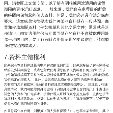
同。請參閱上文第 3 節，以了解有關根據用途適用的保留
期限的更多詳細資訊。 一般來說，我們僅在處理目的所需
的時間內保留您的個人資料。但是，我們必須遵守法定保留
要求。這意味著法律要求我們將某些資料儲存一段時間。商
業和稅務相關資料（例如帳單和其他交易文件）通常就是這
種情況。由於適用的保留期限而儲存的資料不會被處理用於
進一步的目的。要了解有關適用保留期的更多信息，請聯繫
我們指定的聯絡人。
7.資料主體權利
如果您有本資料保護聲明中未解決的任何問題，如果您希望了解有關特定
點的更多詳細信息，或者您對我們處理您的個人資料有任何投訴或要求
（例如請求填寫不完整的個人資料或修正不準確的個人資料）請隨時聯絡
我們指定的聯絡人。 此外，如果您認為您的個人資料的處理是非法的，
您有權向您所在國家/地區的資料保護主管機關提出申訴。 請注意，根據
具體情況，我們可能需要身分證明（例如身分證中包含的資訊）來處理有
關您個人資料的任何請求。授權代理人可以代表您提交請求，提供您授予
該權利的授權書副本，或提供其他形式的授權，在這種情況下，我們可能
仍要求您向我們驗證您的身分。
如果您居住在台灣，則根據《個人資料保護法》，您享有某些權利。其中