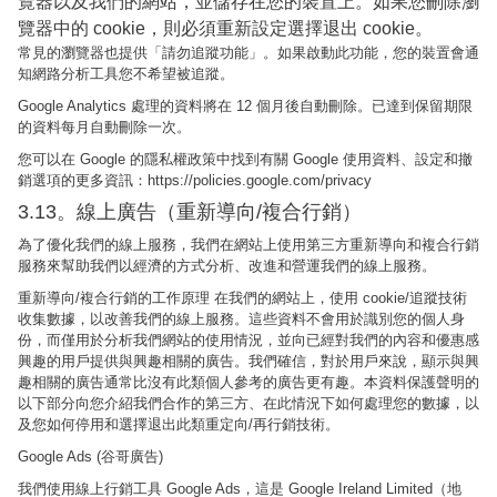
覽器以及我們的網站，並儲存在您的裝置上。如果您刪除瀏
覽器中的 cookie，則必須重新設定選擇退出 cookie。
常見的瀏覽器也提供「請勿追蹤功能」。如果啟動此功能，您的裝置會通
知網路分析工具您不希望被追蹤。
Google Analytics 處理的資料將在 12 個月後自動刪除。已達到保留期限
的資料每月自動刪除一次。
您可以在 Google 的隱私權政策中找到有關 Google 使用資料、設定和撤
銷選項的更多資訊：https://policies.google.com/privacy
3.13。線上廣告（重新導向/複合行銷）
為了優化我們的線上服務，我們在網站上使用第三方重新導向和複合行銷
服務來幫助我們以經濟的方式分析、改進和營運我們的線上服務。
重新導向/複合行銷的工作原理 在我們的網站上，使用 cookie/追蹤技術
收集數據，以改善我們的線上服務。這些資料不會用於識別您的個人身
份，而僅用於分析我們網站的使用情況，並向已經對我們的內容和優惠感
興趣的用戶提供與興趣相關的廣告。我們確信，對於用戶來說，顯示與興
趣相關的廣告通常比沒有此類個人參考的廣告更有趣。本資料保護聲明的
以下部分向您介紹我們合作的第三方、在此情況下如何處理您的數據，以
及您如何停用和選擇退出此類重定向/再行銷技術。
Google Ads (谷哥廣告)
我們使用線上行銷工具 Google Ads，這是 Google Ireland Limited（地