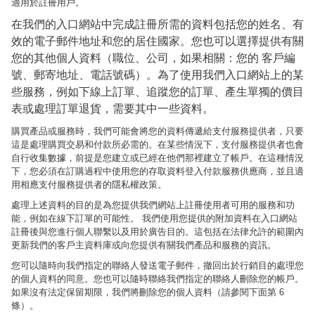
適用於註冊用戶。
在我們的入口網站中完成註冊所需的資料包括您的姓名、有
效的電子郵件地址和您的居住國家。您也可以選擇提供有關
您的其他個人資料（職位、公司，如果相關：您的 客戶編
號、郵寄地址、電話號碼）。為了使用我們入口網站上的某
些服務，例如下線上訂單、追蹤您的訂單、產生單獨的價目
表或處理訂單退貨，需要其中一些資料。
購買產品或服務時，我們可能會將您的資料傳遞給支付服務提供者，只要
這是處理購買交易和付款所必需的。在某些情況下，支付服務提供者也會
自行收集數據，前提是您建立或已經在他們那裡建立了帳戶。在這種情況
下，您必須在訂購過程中使用您的存取資料登入付款服務供應商，並且適
用相應支付服務提供者的隱私權政策。
處理上述資料的目的是為您提供我們網站上註冊使用者可用的服務和功
能，例如在線下訂單的可能性。 我們使用您提供的附加資料在入口網站
註冊後與您進行個人聯繫以及用於廣告目的。這包括在法律允許的範圍內
更新我們的客戶主資料庫或向您提供有關我們產品和服務的資訊。
您可以隨時向我們指定的聯絡人發送電子郵件，撤回出於行銷目的處理您
的個人資料的同意。您也可以隨時聯絡我們指定的聯絡人刪除您的帳戶。
如果沒有法定保留期限，我們將刪除您的個人資料（請參閱下面第 6
條）。