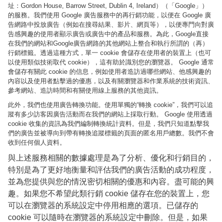
址：Gordon House, Barrow Street, Dublin 4, Ireland）（「Google」）
的服務。我們使用 Google 廣告服務中的再行銷功能，以便在 Google 廣
告網路中投放廣告（例如在搜尋結果、影片、網頁等），以便專門向對廣
告感興趣的使用者顯示廣告或廣告中的產品和服務。為此，Google直接
在我們的網站和Google廣告網路的其他網站上整合和執行所謂的（再）
行銷標籤。透過這種方式，單一 cookie 會儲存在使用者的裝置上（也可
以使用類似技術取代 cookie），這有助於識別您的瀏覽器。 Google 通常
會儲存有關此 cookie 的信息，例如使用者造訪過哪些網站、他感興趣的
內容以及使用者點擊過的優惠，以及有關瀏覽器和作業系統的技術資訊、
參考網站、造訪時間和有關使用線上服務的其他資訊。
此外，我們也使用廣告轉換功能。使用單獨的“轉換 cookie”，我們可以追
蹤有多少訪客因廣告活動而在我們的網站上採取行動。 Google 使用透過
cookie 收集的資訊為我們編制轉換統計資料。但是，我們只知道點擊我
們的廣告並被導向到帶有轉換追蹤標籤的頁面的匿名用戶總數。我們不會
收到任何個人資料。
與上述服務相關的數據處理是為了分析、優化和行銷目的，
特別是為了更好地衡量和評估我們的廣告活動的成功程度，
並為您提供與您的情況密切相關的優惠和內容。盡可能的興
趣。如果您不希望此類行銷 cookie 儲存在您的裝置上，您
可以在瀏覽器的系統設定中停用相應的選項。已儲存的
cookie 可以隨時在瀏覽器的系統設定中刪除。但是，如果