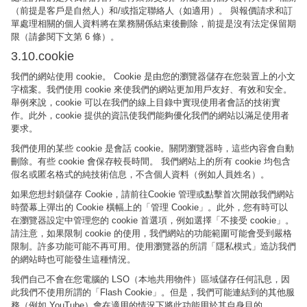
（前提是客戶是自然人）和/或指定聯絡人（如適用）。 與報價請求和訂
單處理相關的個人資料將在業務關係結束後刪除，前提是沒有法定保留期
限（請參閱下文第 6 條）。
3.10.cookie
我們的網站使用 cookie。 Cookie 是由您的瀏覽器儲存在您裝置上的小文
字檔案。我們使用 cookie 來使我們的網站更加用戶友好、有效和安全。
舉例來說，cookie 可以在我們的線上目錄中實現使用者會話的技術實
作。此外，cookie 提供的資訊使我們能夠優化我們的網站以滿足使用者
要求。
我們使用的某些 cookie 是會話 cookie。關閉瀏覽器時，這些內容會自動
刪除。有些 cookie 會保存較長時間。 我們網站上的所有 cookie 均包含
假名或匿名格式的純技術信息，不含個人資料（例如人員姓名）。
如果您想封鎖儲存 Cookie，請前往Cookie 管理或點擊首次開啟我們網站
時螢幕上彈出的 Cookie 橫幅上的「管理 Cookie」。此外，您有時可以
在瀏覽器設定中管理您的 cookie 首選項，例如選擇「不接受 cookie」。
請注意，如果限制 cookie 的使用，我們網站的功能範圍可能會受到嚴格
限制。許多功能可能不再可用。使用瀏覽器的所謂「隱私模式」造訪我們
的網站時也可能發生這種情況。
我們自己不會在您電腦的 LSO（本地共用物件）區域儲存任何訊息，因
此我們不使用所謂的「Flash Cookie」。但是，我們可能連結到的其他服
務（例如 YouTube）會在適用的情況下將此功能用於其自身目的。