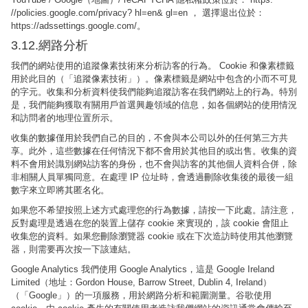
//policies.google.com/privacy? hl=en& gl=en ， 選擇退出位於：
https://adssettings.google.com/。
3.12.網路分析
我們的網站使用的追蹤像素技術來分析訪客的行為。 Cookie 和像素標籤
用於此目的（「追蹤像素技術」）。像素標籤是網站中包含的小而不可見
的字元。收集和分析資料使我們能夠追蹤訪客在我們網站上的行為。特別
是，我們能夠獲取有關用戶首選興趣領域的信息，如各個網站的使用情況
和訪問者的地理位置所示。
收集的數據僅用於我們自己的目的，不會與本公司以外的任何第三方共
享。此外，這些數據在任何情況下都不會用於其他目的或出售。收集的資
料不會用於識別網站訪客的身份，也不會與訪客的其他個人資料合併，除
非相關人員單獨同意。在處理 IP 位址時，會透過刪除收集後的最後一組
數字來立即將其匿名化。
如果您不希望按照上述方式處理您的行為數據，請按一下此處。請注意，
反對處理是透過在您的裝置上儲存 cookie 來實現的，該 cookie 會阻止
收集您的資料。如果您刪除瀏覽器 cookie 或在下次造訪時使用其他瀏覽
器，則需要再次按一下該連結。
Google Analytics 我們使用 Google Analytics，這是 Google Ireland
Limited（地址：Gordon House, Barrow Street, Dublin 4, Ireland）
（「Google」）的一項服務，用於網路分析和範圍測量。谷歌使用