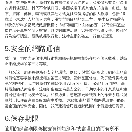
管理、客戶服務等。我們的服務提供者受合約約束，必須保密並遵守適用
的資料保護法。我們不會以口頭、書面或電子或其他方式出售、出租、發
布、披露、傳播、轉讓或以其他方式提供或傳播您的個人數據，包括 16
歲以下未成年人的個人信息，用於營銷目的的第三方； 要求我們揭露有
關您的資料的當局或政府機構； 律師和顧問：如有必要，我們會與這些
接收者分享您的個人數據，以便對非法活動、涉嫌欺詐和違反使用條款的
行為進行調查、預防或採取行動。法律主張的確立、行使或辯護。
5.安全的網路通信
我們盡一切努力確保使用技術和組織措施傳輸和儲存您的個人數據，以防
止未經授權的第三方存取。
一般來說，網路被視為不安全的環境。例如，與電話線相比，網路上的資
料傳輸更容易被未經授權的第三方竊聽、記錄甚至修改。為了確保與您通
訊的機密性，我們對我們的網站使用 AES 256 位元 SSL/TLS 加密。基
於最新的技術進步，這種加密被認為是安全的。早期版本的作業系統和瀏
覽器也達到了此安全等級。如有必要，您應該更新裝置上的作業系統和瀏
覽器，以便從這種高級加密中受益。 未經加密的電子郵件通訊並不能保
證全面的資料安全。因此，我們建議使用普通郵政郵件來傳遞機密資訊。
6.保存期限
適用的保留期限會根據資料類別和/或處理目的而有所不