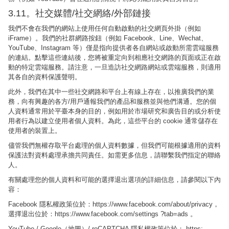
3.11。社交媒體/社交網絡/外部鏈接
我們不會在我們的網站上使用任何自動啟動的社交網頁外掛（例如
iFrame）。我們的社群網路按鈕（例如 Facebook、Line、Wechat、
YouTube、Instagram 等）僅是指向提供者各自網站或啟動所需雲端服務
的連結。點擊這些連結後，您將被重定向到相應社交網路的頁面或正在啟
動的特定雲端服務。請注意，一旦造訪社交網路網站或雲端服務，則適用
其各自的資料保護聲明。
此外，我們在其中一些社交網路和平台上有線上存在，以推廣我們的業
務，向有興趣的各方/用戶通報我們的產品和服務並與他們溝通。您的個
人資料通常用於平臺本身的目的，例如用於市場研究和廣告目的或分析使
用者行為以建立使用者個人資料。為此，這些平台的 cookie 通常儲存在
使用者的裝置上。
儘管我們無權存取平台處理的個人資料數據，但我們可能根據適用的資料
保護法對資料處理承擔共同責任。如需更多信息，請聯繫我們指定的聯絡
人。
有關處理您的個人資料和可能的選擇退出選項的詳細信息，請參閱以下內
容：
Facebook 隱私權政策位於：https://www.facebook.com/about/privacy，
選擇退出位於：https://www.facebook.com/settings ?tab=ads 。
YouTube / Google（地圖）/ reCAPTCHA 隱私權政策位於： https: