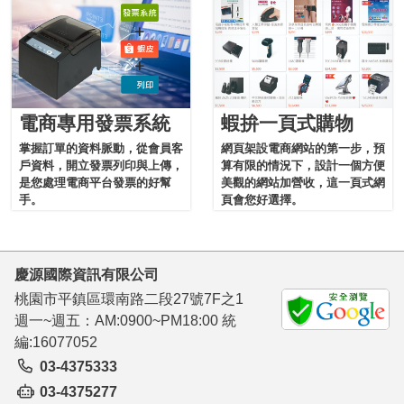
電商專用發票系統
蝦拚一頁式購物
掌握訂單的資料脈動，從會員客
網頁架設電商網站的第一步，預
戶資料，開立發票列印與上傳，
算有限的情況下，設計一個方便
是您處理電商平台發票的好幫
美觀的網站加營收，這一頁式網
手。
頁會您好選擇。
慶源國際資訊有限公司
桃園市平鎮區環南路二段27號7F之1
週一~週五：AM:0900~PM18:00 統
編:16077052
03-4375333
03-4375277