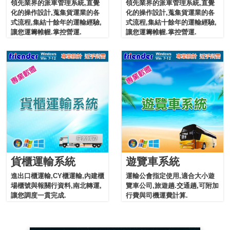
領先業界的派車管理系統,直覺
領先業界的派車管理系統,直覺
化的操作設計,蒐集貨運業的各
化的操作設計,蒐集貨運業的各
式流程,集結十餘年的運輸經驗,
式流程,集結十餘年的運輸經驗,
讓您運籌帷幄.掌控營運.
讓您運籌帷幄.掌控營運.
貨櫃運輸系統
遊覽車系統
進出口櫃運輸,CY櫃運輸,內建櫃
運輸公會指定使用,適合大小遊
場櫃號與報關行資料,南北轉運,
覽車公司,旅遊趟.交通趟,可附加
讓您調度一貫完成.
行費與司機運費計算.