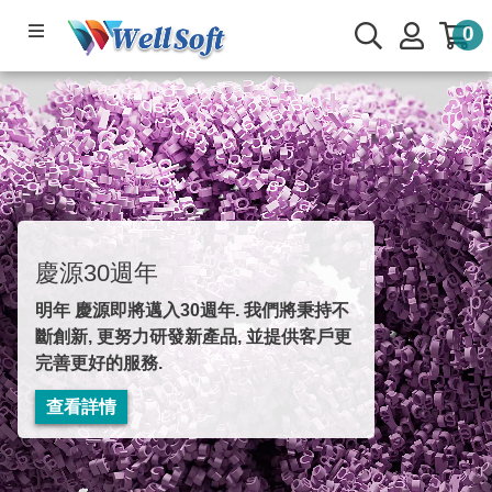
0
產品系列
軟體下載
公司簡介
線上管理系統
慶源30週年
明年 慶源即將邁入30週年. 我們將秉持不
服務與支援
斷創新, 更努力研發新產品, 並提供客戶更
完善更好的服務.
🌟部落專欄
查看詳情
會員與客戶專區