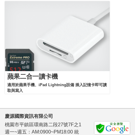
蘋果二合一讀卡機
適用於蘋果手機、iPad Lightning設備 插入記憶卡即可讀
取與寫入
慶源國際資訊有限公司
桃園市平鎮區環南路二段27號7F之1
週一~週五：AM:0900~PM18:00 統