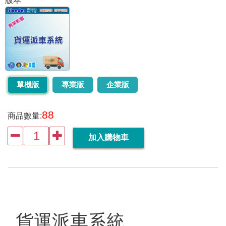
版本
單機版
專業版
企業版
88
商品數量:


加入購物車
貨運派車系統