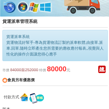
貨運派車管理系統
貨運派車系統
貨運物流好幫手-專為貨運物流訂製的派車軟體,由接單.派
車.回單.隨時立即產生您所需要的應收應付報表,,視覺與人
性化的操作介面讓您得心應手
80000
84000至252000
元
市價
特價
會員另有優惠價
付款方式