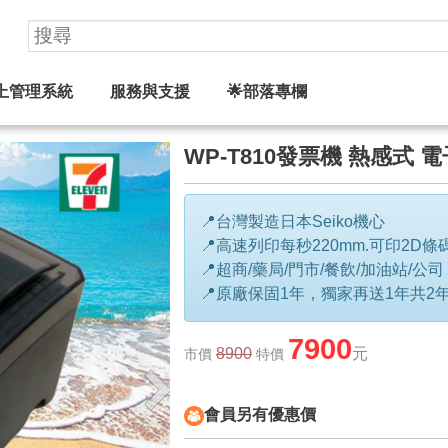
上管理系統
服務與支援
🌟部落專欄
WP-T810發票機 熱感式 
📍台灣製造日本Seiko機心
📍高速列印每秒220mm.可印2D條
📍超商/藥局/門市/餐飲/加油站/公司
📍原廠保固1年，獨家再送1年共2
7900
8900
元
市價
特價
會員另有優惠價