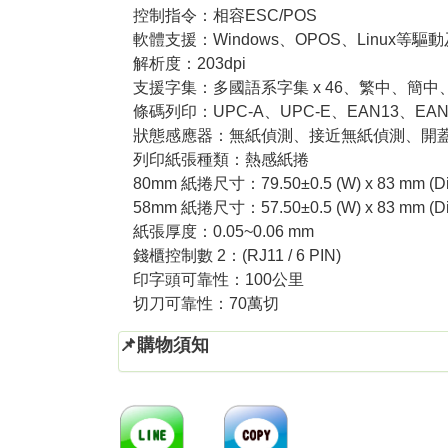
控制指令：相容ESC/POS
軟體支援：Windows、OPOS、Linux等驅動及 
解析度：203dpi
支援字集：多國語系字集 x 46、繁中、簡中
條碼列印：UPC-A、UPC-E、EAN13、EAN8、
狀態感應器：無紙偵測、接近無紙偵測、開
列印紙張種類：熱感紙捲
80mm 紙捲尺寸：79.50±0.5 (W) x 83 mm (D
58mm 紙捲尺寸：57.50±0.5 (W) x 83 mm (D
紙張厚度：0.05~0.06 mm
錢櫃控制數 2：(RJ11 / 6 PIN)
印字頭可靠性：100公里
切刀可靠性：70萬切
📌購物須知
分享
複製連結