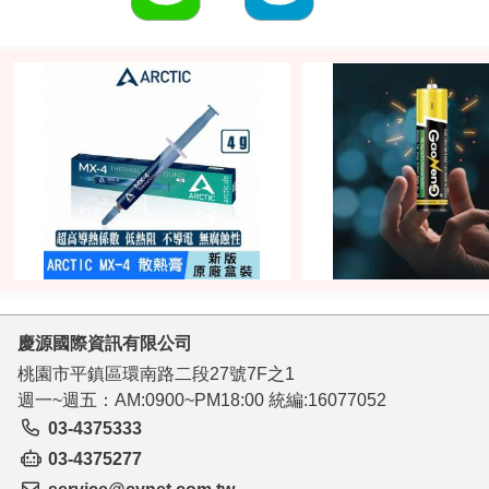
慶源國際資訊有限公司
桃園市平鎮區環南路二段27號7F之1
週一~週五：AM:0900~PM18:00 統編:16077052
03-4375333
03-4375277