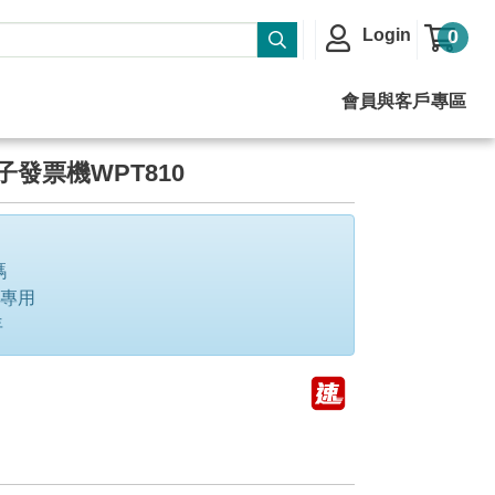
Login
0
會員與客戶專區
電子發票機WPT810
碼
 專用
年