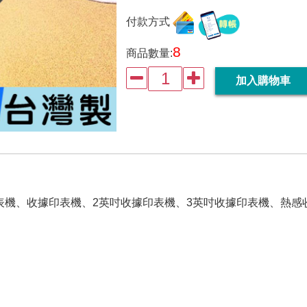
付款方式
8
商品數量:


加入購物車
表機、收據印表機、2英吋收據印表機、3英吋收據印表機、熱